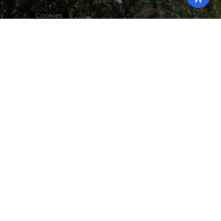
Cookies
Das sind
wir:
Olga
Glouftsi &
Nina Eleni
Sarakini.