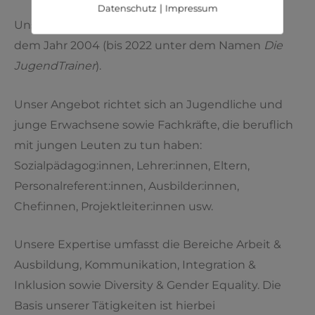
Datenschutz
|
Impressum
Uns gibt es als Trainer:innen und Coaches seit
dem Jahr 2004 (bis 2022 unter dem Namen
Die
JugendTrainer
).
Unser Angebot richtet sich an Jugendliche und
junge Erwachsene sowie Fachkräfte, die beruflich
mit jungen Leuten zu tun haben:
Sozialpädagog:innen, Lehrer:innen, Eltern,
Personalreferent:innen, Ausbilder:innen,
Chef:innen, Projektleiter:innen usw.
Unsere Expertise umfasst die Bereiche Arbeit &
Ausbildung, Kommunikation, Integration &
Inklusion sowie Diversity & Gender Equality. Die
Basis unserer Tätigkeiten ist hierbei