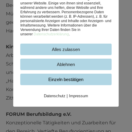
unserer Website. Einige von ihnen sind essenziell,
Bedarfslagen junger, zumeist alleinerziehender
während andere uns helfen, diese Website und Ihre
Erfahrung zu verbessern.
Personenbezogene Daten
Mütter. Basierend darauf: Formulierung von
können verarbeitet werden (z. B. IP-Adressen), z. B. für
personalisierte Anzeigen und Inhalte oder Anzeigen- und
geeigneten und umsetzbaren
Inhaltsmessung.
Weitere Informationen über die
Verwendung Ihrer Daten finden Sie in
Handlungsempfehlungen.
unserer
Datenschutzerklärung
.
Kindergarten Aramsamsam Berlin e.V.
Alles zulassen
Arbeits- und Organisationsanalyse mit dem
Schwerpunkt „Mitarbeiter_innenzufriedenheit
Ablehnen
und Teamarbeit“ im Rahmen des Moduls
Einzeln bestätigen
„Handlungskompetenzen“ – Fachbereich
Kommunikationspsychologie der Hochschule
Datenschutz
|
Impressum
Zittau/Görlitz .
FORUM Berufsbildung e.V.
Konzeptionelle Tätigkeiten und Zuarbeiten für
den Bereich „Vertiefte Berufsorientierung an