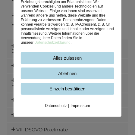
Erziehungsberechtigten um Erlaubnis bitten.
Wir
verwenden Cookies und andere Technologien auf
unserer Website. Einige von ihnen sind essenziell,
E-Mail:
post@glouftsi-sarakini.de
während andere uns helfen, diese Website und Ihre
Erfahrung zu verbessern.
Personenbezogene Daten
Webseite:
www.glouftsi-sarakini.de
können verarbeitet werden (z. B. IP-Adressen), z. B. für
personalisierte Anzeigen und Inhalte oder Anzeigen- und
Inhaltsmessung.
Weitere Informationen über die
Verwendung Ihrer Daten finden Sie in
unserer
Datenschutzerklärung
.
II. Name und Anschrift des
Datenschutzbeauftragten
Alles zulassen
III. Allgemeines zur Datenverarbeitung
Ablehnen
IV. Bereitstellung der Webseite und
Erstellung von Logfiles
Einzeln bestätigen
V. Verwendung von Cookies
Datenschutz
|
Impressum
VI. Kontaktformular und E-Mail-Kontakt
VII. DSGVO Pixelmate