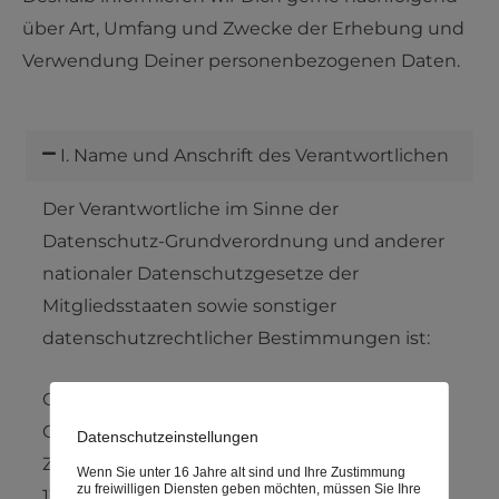
über Art, Umfang und Zwecke der Erhebung und
Verwendung Deiner personenbezogenen Daten.
I. Name und Anschrift des Verantwortlichen
Der Verantwortliche im Sinne der
Datenschutz-Grundverordnung und anderer
nationaler Datenschutzgesetze der
Mitgliedsstaaten sowie sonstiger
datenschutzrechtlicher Bestimmungen ist:
Glouftsi & Sarakini.
Olga Glouftsi
Datenschutzeinstellungen
Zingster Straße 2
Wenn Sie unter 16 Jahre alt sind und Ihre Zustimmung
zu freiwilligen Diensten geben möchten, müssen Sie Ihre
13357 Berlin-Wedding