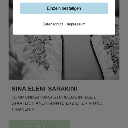
Einzeln bestätigen
Datenschutz
|
Impressum
NINA ELENI SARAKINI
KOMMUNIKATIONSPSYCHOLOGIN (B.A.),
STAATLICH ANERKANNTE ERZIEHERIN UND
TRAINERIN
ERFAHRE MEHR.